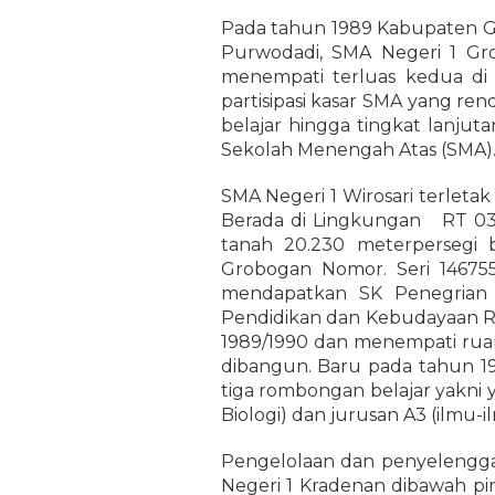
Pada tahun 1989 Kabupaten Gr
Purwodadi, SMA Negeri 1 Gr
menempati terluas kedua d
partisipasi kasar SMA yang 
belajar hingga tingkat lanjuta
Sekolah Menengah Atas (SMA)
SMA Negeri 1 Wirosari terleta
Berada di Lingkungan RT 03
tanah 20.230 meterpersegi 
Grobogan Nomor. Seri 146755.
mendapatkan SK Penegrian 
Pendidikan dan Kebudayaan RI
1989/1990 dan menempati ruan
dibangun. Baru pada tahun 
tiga rombongan belajar yakni ya
Biologi) dan jurusan A3 (ilmu-il
Pengelolaan dan penyelengga
Negeri 1 Kradenan dibawah pim