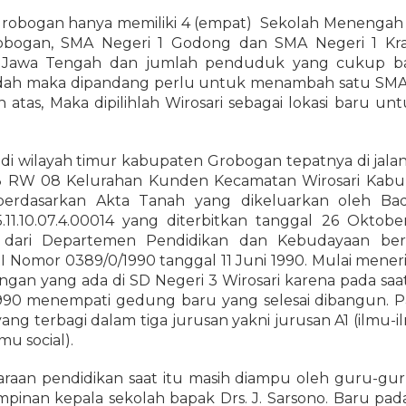
obogan hanya memiliki 4 (empat) Sekolah Menengah a
obogan, SMA Negeri 1 Godong dan SMA Negeri 1 Kr
i Jawa Tengah dan jumlah penduduk yang cukup ba
rendah maka dipandang perlu untuk menambah satu SM
n atas, Maka dipilihlah Wirosari sebagai lokasi baru u
.
k di wilayah timur kabupaten Grobogan tepatnya di jalan
 RW 08 Kelurahan Kunden Kecamatan Wirosari Kabu
berdasarkan Akta Tanah yang dikeluarkan oleh Ba
11.10.07.4.00014 yang diterbitkan tanggal 26 Oktobe
dari Departemen Pendidikan dan Kebudayaan ber
 Nomor 0389/0/1990 tanggal 11 Juni 1990. Mulai meneri
gan yang ada di SD Negeri 3 Wirosari karena pada sa
1990 menempati gedung baru yang selesai dibangun.
ng terbagi dalam tiga jurusan yakni jurusan A1 (ilmu-il
mu social).
raan pendidikan saat itu masih diampu oleh guru-gu
pinan kepala sekolah bapak Drs. J. Sarsono. Baru pad