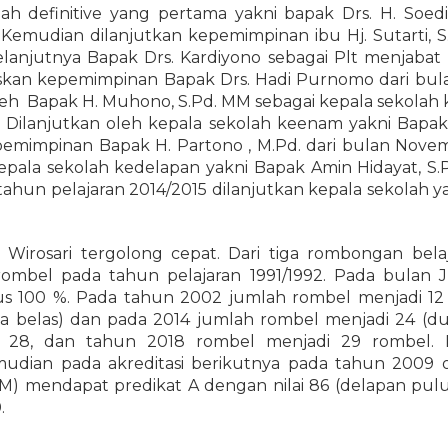
lah definitive yang pertama yakni bapak Drs. H. Soed
Kemudian dilanjutkan kepemimpinan ibu Hj. Sutarti, S
anjutnya Bapak Drs. Kardiyono sebagai Plt menjabat
skan kepemimpinan Bapak Drs. Hadi Purnomo dari bul
leh Bapak H. Muhono, S.Pd. MM sebagai kepala sekolah 
 Dilanjutkan oleh kepala sekolah keenam yakni Bapak
pemimpinan Bapak H. Partono , M.Pd. dari bulan Novem
kepala sekolah kedelapan yakni Bapak Amin Hidayat, S.
 tahun pelajaran 2014/2015 dilanjutkan kepala sekolah y
irosari tergolong cepat. Dari tiga rombongan belaj
rombel pada tahun pelajaran 1991/1992. Pada bulan 
us 100 %. Pada tahun 2002 jumlah rombel menjadi 12 
ma belas) dan pada 2014 jumlah rombel menjadi 24 (
28, dan tahun 2018 rombel menjadi 29 rombel. P
udian pada akreditasi berikutnya pada tahun 2009 ol
) mendapat predikat A dengan nilai 86 (delapan pulu
.