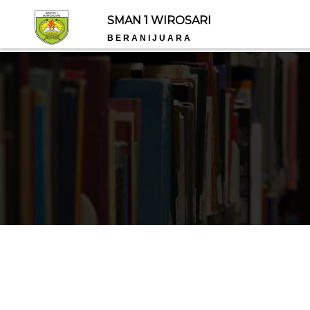
SMAN 1 WIROSARI
B E R A N I J U A R A